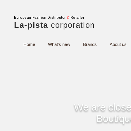
European Fashion Distributor
&
Retailer
La-pista
corporation
Home
What's new
Brands
About us
We are close
Boutiq