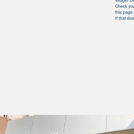
Widget Di
Check you
this page.
If that do